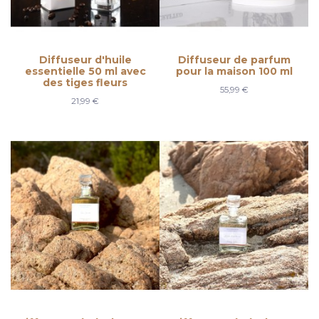
Diffuseur d'huile
Diffuseur de parfum
essentielle 50 ml avec
pour la maison 100 ml
des tiges fleurs
55,99 €
21,99 €