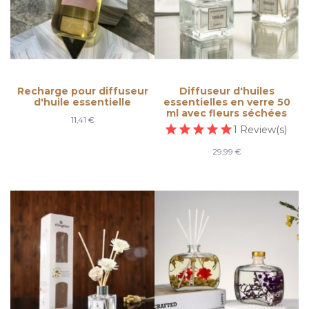
Recharge pour diffuseur
Diffuseur d'huiles
d'huile essentielle
essentielles en verre 50
ml avec fleurs séchées
11,41 €
1
Review(s)
29,99 €