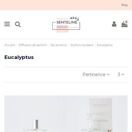
Blog
0
Accueil
Diffuseur de parfum
Par senteur
Parfum herbacé
Eucalyptus
Eucalyptus
Pertinence
3