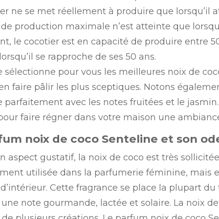
er ne se met réellement à produire que lorsqu’il a
 de production maximale n’est atteinte que lorsqu’i
nt, le cocotier est en capacité de produire entre 
lorsqu’il se rapproche de ses 50 ans.
e sélectionne pour vous les meilleures noix de coc
en faire pâlir les plus sceptiques. Notons égalem
 parfaitement avec les notes fruitées et le jasmin.
 pour faire régner dans votre maison une ambiance
fum noix de coco Senteline et son od
n aspect gustatif, la noix de coco est très sollicité
ment utilisée dans la parfumerie féminine, mais 
’intérieur. Cette fragrance se place la plupart du
 une note gourmande, lactée et solaire. La noix de 
de plusieurs créations. Le parfum noix de coco Sent