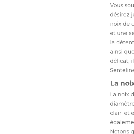
Vous sou
désirez 
noix de c
et une se
la déten
ainsi que
délicat,
Senteline
La noi
La noix d
diamètre 
clair, et
égalemen
Notons q