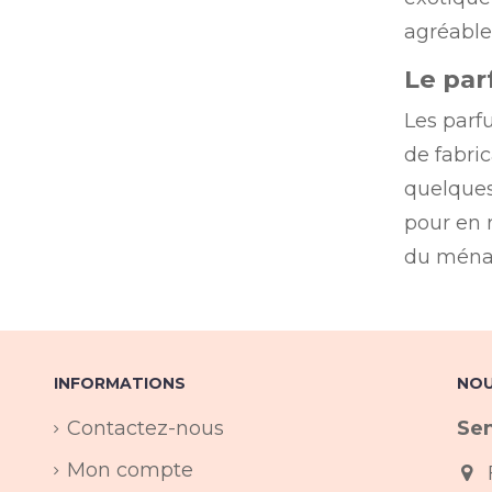
agréable.
Le par
Les parf
de fabric
quelques
pour en r
du ménag
INFORMATIONS
NOU
Contactez-nous
Sen
Mon compte