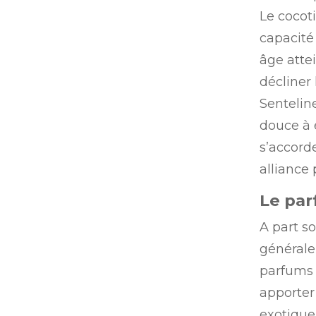
Le cocoti
capacité
âge attei
décliner 
Sentelin
douce à 
s’accorde
alliance
Le par
A part so
générale
parfums d
apporter
exotique 