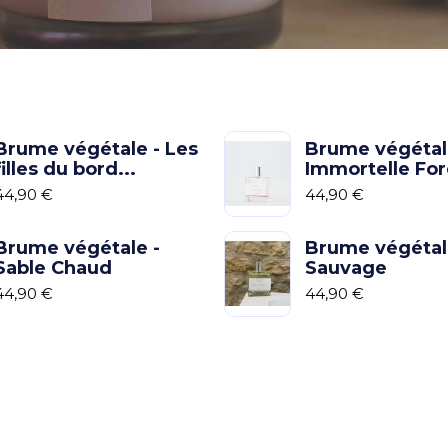
Brume végétale - Les
Brume végétal
filles du bord...
Immortelle Fo
44,90 €
44,90 €
Brume végétale -
Brume végétale
Sable Chaud
Sauvage
44,90 €
44,90 €