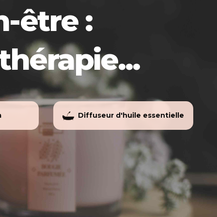
-être :
hérapie...
m
Diffuseur d'huile essentielle