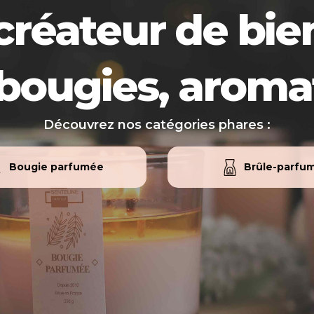
créateur de bien
bougies, aromat
Découvrez nos catégories phares :
Bougie parfumée
Brûle-parfu