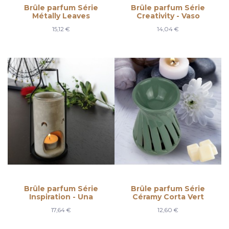
Brûle parfum Série
Brûle parfum Série
Métally Leaves
Creativity - Vaso
15,12 €
14,04 €
Brûle parfum Série
Brûle parfum Série
Inspiration - Una
Céramy Corta Vert
17,64 €
12,60 €