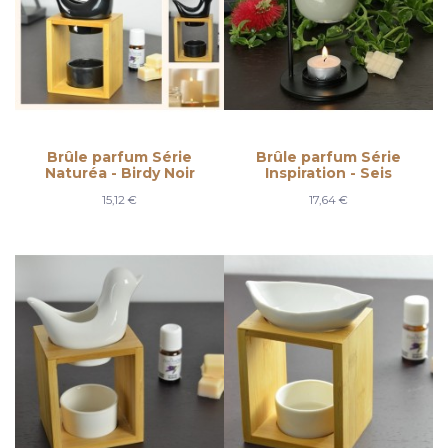
Brûle parfum Série
Brûle parfum Série
Naturéa - Birdy Noir
Inspiration - Seis
15,12 €
17,64 €