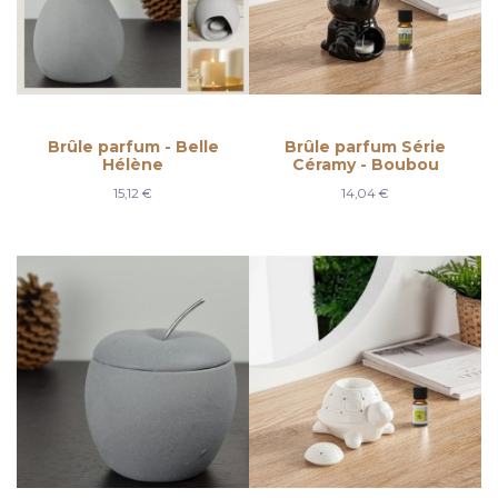
Brûle parfum - Belle
Brûle parfum Série
Hélène
Céramy - Boubou
15,12 €
14,04 €