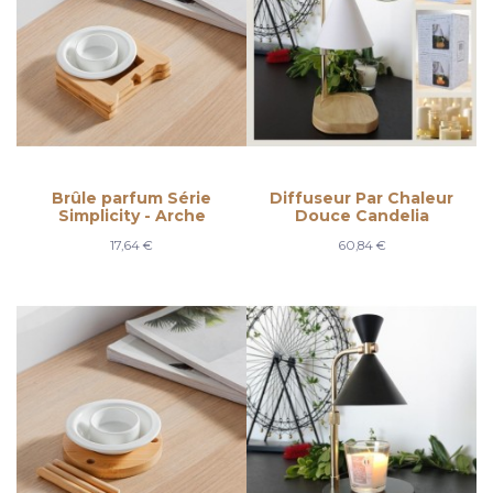
Brûle parfum Série
Diffuseur Par Chaleur
Simplicity - Arche
Douce Candelia
17,64 €
60,84 €