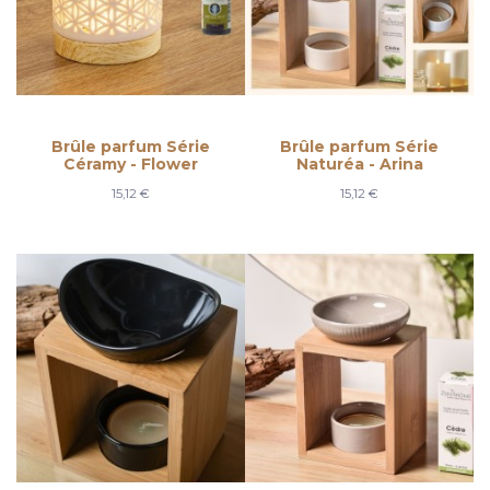
Brûle parfum Série
Brûle parfum Série
Céramy - Flower
Naturéa - Arina
15,12 €
15,12 €