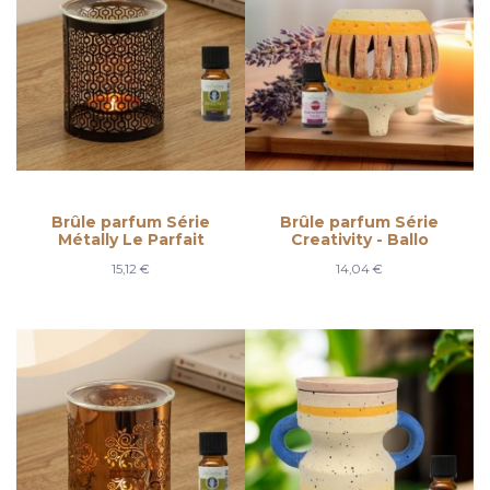
Brûle parfum Série
Brûle parfum Série
Métally Le Parfait
Creativity - Ballo
15,12 €
14,04 €