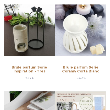
Brûle parfum Série
Brûle parfum Série
Inspiration - Tres
Céramy Corta Blanc
17,64 €
12,60 €