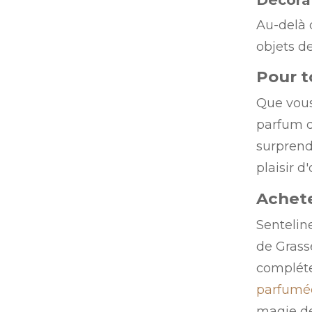
Au-delà 
objets d
Pour t
Que vous 
parfum d
surprend
plaisir d'o
Achete
Senteline
de Grass
compléte
parfumé
magie de