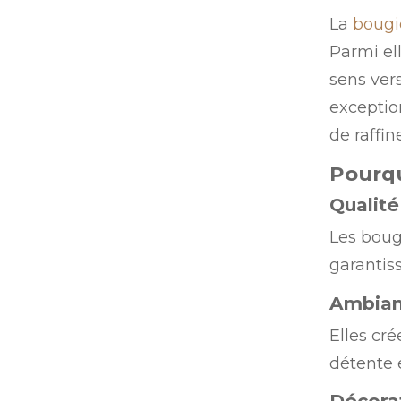
La
bougi
Parmi el
sens ver
exceptio
de raffin
Pourqu
Qualit
Les boug
garantiss
Ambian
Elles cr
détente e
Décora