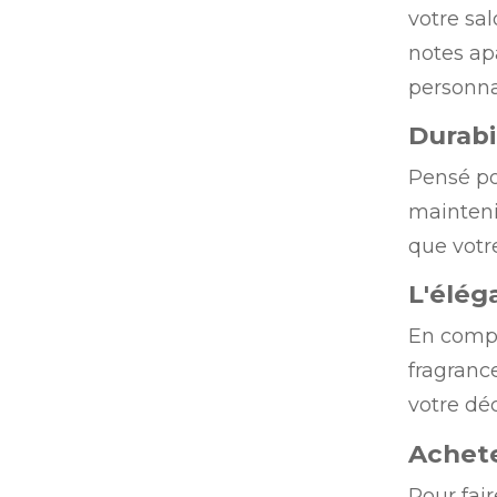
votre sa
notes ap
personna
Durabi
Pensé p
maintenir
que votr
L'élég
En compl
fragranc
votre dé
Achete
Pour fai