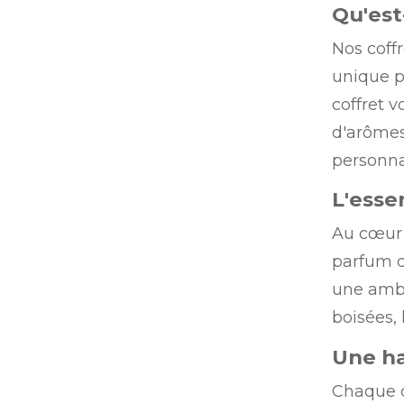
Qu'est
Nos coff
unique p
coffret 
d'arômes
personna
L'esse
Au cœur 
parfum da
une ambi
boisées, 
Une ha
Chaque c