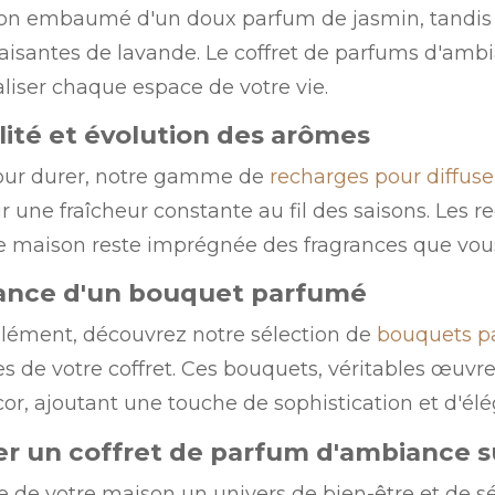
lon embaumé d'un doux parfum de jasmin, tandis 
aisantes de lavande. Le coffret de parfums d'ambia
liser chaque espace de votre vie.
lité et évolution des arômes
our durer, notre gamme de
recharges pour diffus
 une fraîcheur constante au fil des saisons. Les re
e maison reste imprégnée des fragrances que vous
ance d'un bouquet parfumé
ément, découvrez notre sélection de
bouquets p
es de votre coffret. Ces bouquets, véritables œuv
cor, ajoutant une touche de sophistication et d'él
r un coffret de parfum d'ambiance s
re de votre maison un univers de bien-être et de sé