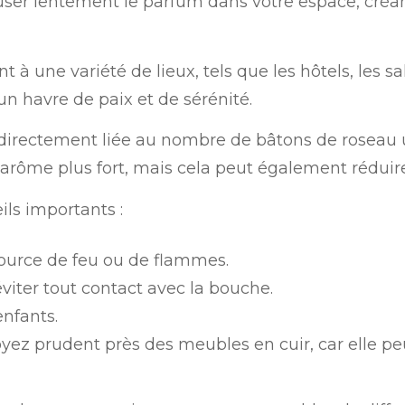
iffuser lentement le parfum dans votre espace, cr
 une variété de lieux, tels que les hôtels, les salo
n havre de paix et de sérénité.
 directement liée au nombre de bâtons de roseau util
 arôme plus fort, mais cela peut également réduir
ls importants :
source de feu ou de flammes.
éviter tout contact avec la bouche.
enfants.
oyez prudent près des meubles en cuir, car elle pe