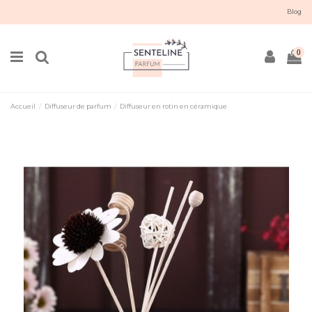
Blog
0
Accueil
Diffuseur de parfum
Diffuseur en rotin en céramique